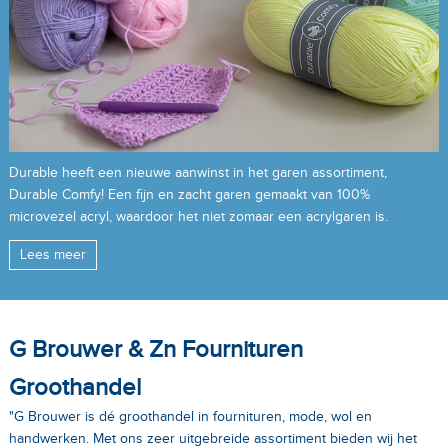
Durable heeft een nieuwe aanwinst in het garen assortiment,
Durable Comfy! Een fijn en zacht garen gemaakt van 100%
microvezel acryl, waardoor het niet zomaar een acrylgaren is.
Lees meer
G Brouwer & Zn Fournituren
Groothandel
"G Brouwer is dé groothandel in fournituren, mode, wol en
handwerken. Met ons zeer uitgebreide assortiment bieden wij het