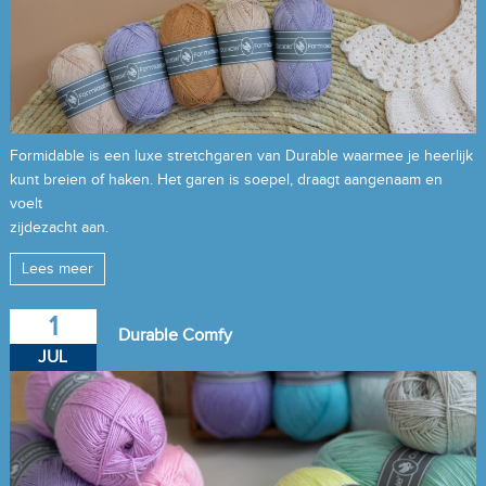
Formidable is een luxe stretchgaren van Durable waarmee je heerlijk
kunt breien of haken. Het garen is soepel, draagt aangenaam en
voelt
zijdezacht aan.
Lees meer
1
Durable Comfy
JUL